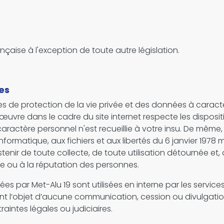
ançaise à l'exception de toute autre législation.
es
es de protection de la vie privée et des données à carac
re dans le cadre du site internet respecte les disposition
actère personnel n'est recueillie à votre insu. De même, l’
l’informatique, aux fichiers et aux libertés du 6 janvier 1978
tenir de toute collecte, de toute utilisation détournée et
vée ou à la réputation des personnes.
es par Met-Alu 19 sont utilisées en interne par les servi
font l’objet d’aucune communication, cession ou divulgation
raintes légales ou judiciaires.