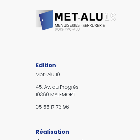
Corps
Edition
Texte
Met-Alu 19
45, Av. du Progrès
19360 MALEMORT
05 55 17 73 96
Réalisation