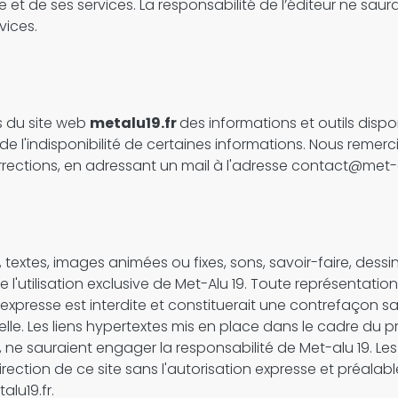
t de ses services. La responsabilité de l’éditeur ne saura
vices.
rs du site web
metalu19.fr
des informations et outils dispon
 l'indisponibilité de certaines informations. Nous remercio
orrections, en adressant un mail à l'adresse contact@met-a
ls, textes, images animées ou fixes, sons, savoir-faire, des
e l'utilisation exclusive de Met-Alu 19. Toute représentation
xpresse est interdite et constituerait une contrefaçon sa
elle. Les liens hypertextes mis en place dans le cadre du p
 ne sauraient engager la responsabilité de Met-alu 19. Les u
rection de ce site sans l'autorisation expresse et préalab
lu19.fr.