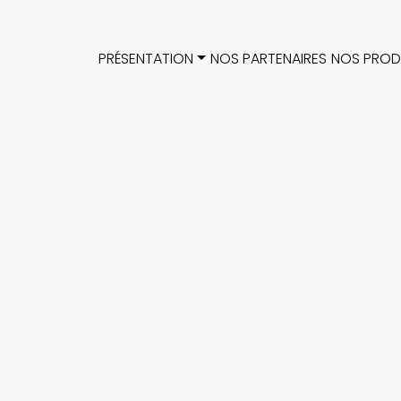
Aller au contenu principal
Navigation Met-Alu
PRÉSENTATION
NOS PARTENAIRES
NOS PROD