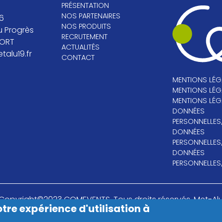
PRÉSENTATION
NOS PARTENAIRES
96
NOS PRODUITS
u Progrès
RECRUTEMENT
MORT
ACTUALITÉS
alu19.fr
CONTACT
MENTIONS LÉG
MENTIONS LÉG
MENTIONS LÉG
DONNÉES
PERSONNELLES
DONNÉES
PERSONNELLES
DONNÉES
PERSONNELLES
Copyright©2023 COMEVENTS. Tous droits réservés. Met-Al
tre expérience d'utilisation à